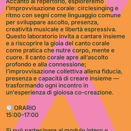
Accanto al repertorio, esploreremo
l’improvvisazione corale: circlesinging e
ritmo con segni come linguaggio comune
per sviluppare ascolto, presenza,
creatività musicale e libertà espressiva.
Questo laboratorio invita a cantare insieme
e a riscoprire la gioia del canto corale
come pratica che nutre corpo, mente e
cuore. Il canto corale apre all’ascolto
profondo e alla connessione;
l’improvvisazione collettiva allena fiducia,
presenza e capacità di creare insieme —
trasformando ogni incontro in
un’esperienza di gioiosa co-creazione.
ORARIO
15:00–17:00
Si può partecipare al modulo intero o