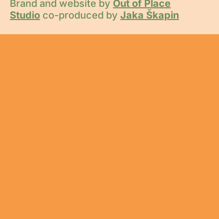
Brand and website by
Out of Place
Studio
co-produced by
Jaka Škapin