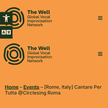
Open toolbar
Home
–
Events
–
[Rome, Italy] Cantare Per
Tuttə @Circlesing Roma