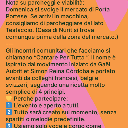
Nota su parcheggi e viabilità:
Domenica si svolge il mercato di Porta
Portese. Se arrivi in macchina,
consigliamo di parcheggiare dal lato
Testaccio. (Casa di Nurit si trova
comunque prima della zona del mercato.)
---
Gli incontri comunitari che facciamo si
chiamano “Cantare Per Tuttə ”. Il nome è
ispirato dal movimento iniziato da Gaël
Aubrit et Simon Reina Córdoba e portato
avanti da colleghi francesi, belgi e
svizzeri, seguendo una ricetta molto
semplice di 4 principi.
Perché partecipare:
L'evento è aperto a tutti.
Tutto sarà creato sul momento, senza
spartiti o melodie predefinite.
Usiamo solo voce e corpo come