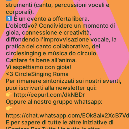
strumenti (canto, percussioni vocali e
corporali).
È un evento a offerta libera.
L'obiettivo? Condividere un momento di
gioia, connessione e creatività,
diffondendo l'improvvisazione vocale, la
pratica del canto collaborativo, del
circlesinging e música do círculo.
Cantare fa bene all’anima.
Vi aspettiamo con gioia!
<3 CircleSinging Roma
Per rimanere sintonizzati sui nostri eventi,
puoi iscriverti alla newsletter qui:
http://eepurl.com/dkNBDr
Oppure al nostro gruppo whatsapp:
https://chat.whatsapp.com/EOk8aIx2XcB7
E per sapere di tutte le altre iniziative di